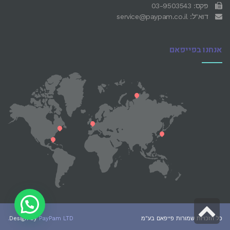
פקס: 03-9503543
דוא"ל: service@paypam.co.il
אנחנו בפייפאם
גלילה
כל הזכויות שמורות פייפאם בע"מ
PayPam LTD.
Design by
לראש