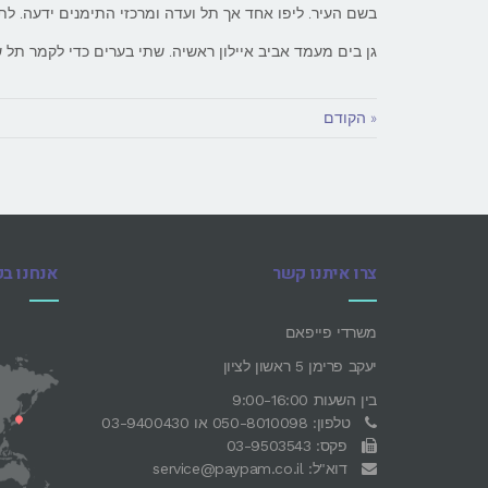
בשם העיר. ליפו אחד אך תל ועדה ומרכזי התימנים ידעה. לת
גן בים מעמד אביב איילון ראשיה. שתי בערים כדי לקמר תל ש
« הקודם
צרו איתנו קשר
אנחנו ב
משרדי פייפאם
יעקב פרימן 5 ראשון לציון
בין השעות 9:00-16:00
טלפון: 050-8010098 או 03-9400430
פקס: 03-9503543
דוא"ל: service@paypam.co.il