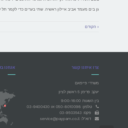
גן בים מעמד אביב איילון ראשיה. שתי בערים כדי לקמר תל ש
« הקודם
צרו איתנו קשר
אנחנו ב
משרדי פייפאם
יעקב פרימן 5 ראשון לציון
בין השעות 9:00-16:00
טלפון: 050-8010098 או 03-9400430
פקס: 03-9503543
דוא"ל: service@paypam.co.il